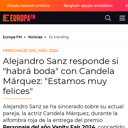
Rosalía natación artística
'Berghain' equipo acrobático
S
Europa
FM
-
La
mejor
Europa FM
Noticias
Es trending
música,
virales,
celebrities
PERSONAJE DEL AÑO 2024
y
estilo
Alejandro Sanz responde si
de
vida
"habrá boda" con Candela
|
Europa
Márquez: "Estamos muy
FM
felices"
Alejandro Sanz se ha sincerado sobre su actual
pareja, la actriz Candela Márquez, durante la
alfombra roja de la entrega del premio
Personaje del año Vanity Fair 2024
, concedido