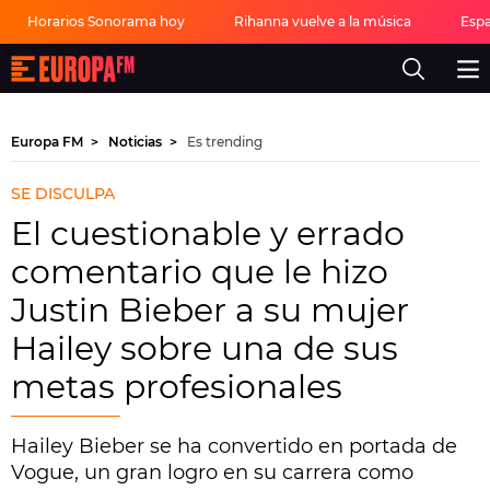
Horarios Sonorama hoy
Rihanna vuelve a la música
Espa
Europa
FM
-
La
mejor
Europa FM
Noticias
Es trending
música,
virales,
celebrities
SE DISCULPA
y
estilo
El cuestionable y errado
de
vida
comentario que le hizo
|
Europa
Justin Bieber a su mujer
FM
Hailey sobre una de sus
metas profesionales
Hailey Bieber se ha convertido en portada de
Vogue, un gran logro en su carrera como