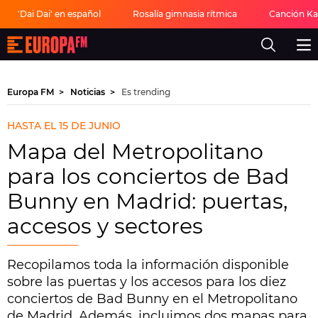
'Dai Dai' en español
Rosalía gimnasia rítmica
Canción Ka
Europa
FM
-
La
mejor
Europa FM
Noticias
Es trending
música,
virales,
celebrities
HASTA EL 15 DE JUNIO
y
estilo
Mapa del Metropolitano
de
vida
para los conciertos de Bad
|
Europa
Bunny en Madrid: puertas,
FM
accesos y sectores
Recopilamos toda la información disponible
sobre las puertas y los accesos para los diez
conciertos de Bad Bunny en el Metropolitano
de Madrid. Además, incluimos dos mapas para