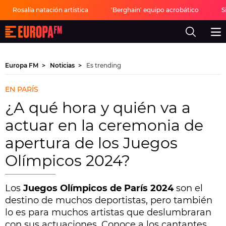
Rosalía natación artística
'Berghain' equipo acrobático
S
Europa
FM
-
La
mejor
Europa FM
Noticias
Es trending
música,
virales,
celebrities
EN PARÍS
y
estilo
¿A qué hora y quién va a
de
vida
actuar en la ceremonia de
|
Europa
apertura de los Juegos
FM
Olímpicos 2024?
Los
Juegos Olímpicos de París 2024
son el
destino de muchos deportistas, pero también
lo es para muchos artistas que deslumbraran
con sus actuaciones. Conoce a los cantantes