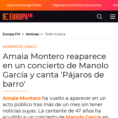
Leiva homenaje Robe
Mejores momentos Sonorama
Ar
Europa
FM
-
La
mejor
Europa FM
Noticias
Todo música
música,
virales,
celebrities
MOMENTO ÚNICO
y
estilo
Amaia Montero reaparece
de
vida
en un concierto de Manolo
|
Europa
García y canta 'Pájaros de
FM
barro'
Amaia Montero
ha vuelto a aparecer en un
acto público tras más de un mes sin tener
noticias suyas. La cantante de 47 años ha
acudido a un concierto de
Manolo García
en