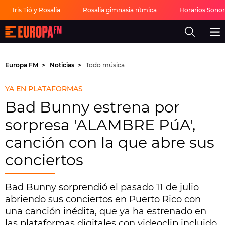
Iris Tió y Rosalía
Rosalía gimnasia rítmica
Horarios Sono
Europa
FM
-
La
mejor
Europa FM
Noticias
Todo música
música,
virales,
celebrities
YA EN PLATAFORMAS
y
estilo
Bad Bunny estrena por
de
vida
sorpresa 'ALAMBRE PúA',
|
Europa
canción con la que abre sus
FM
conciertos
Bad Bunny sorprendió el pasado 11 de julio
abriendo sus conciertos en Puerto Rico con
una canción inédita, que ya ha estrenado en
las plataformas digitales con videoclip incluido.