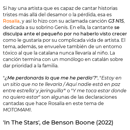
Si hay una artista que es capaz de cantar historias
tristes más allá del desamor o la pérdida, esa es
Rosalía
, y así lo hizo con su aclamada canción
G3 N15
,
dedicada a su sobrino Genís. En ella, la cantante
se
disculpa ante el pequeño por no haberlo visto crecer
como le gustaría por su complicada vida de artista. El
tema, además, se envuelve también de un entorno
tóxico al que la catalana nunca llevaría al niño. La
canción termina con un monólogo en catalán sobre
dar prioridad a la familia.
"
¿Me perdonarás lo que me he perdio'?
", "
Estoy en
un sitio que no te llevaría / Aquí nadie está en paz
entre estrella' y jeringuilla'
" o "
Y me toca estar donde
no quiero estar
" son algunas de las declaraciones
cantadas que hace Rosalía en este tema de
MOTOMAMI
.
'In The Stars', de Benson Boone (2022)