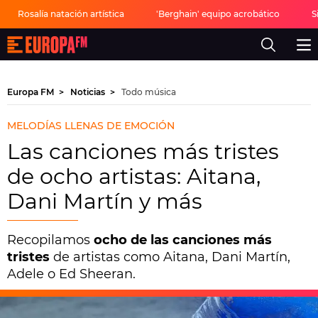
Rosalía natación artística
'Berghain' equipo acrobático
S
Europa
FM
-
La
mejor
Europa FM
Noticias
Todo música
música,
virales,
celebrities
MELODÍAS LLENAS DE EMOCIÓN
y
estilo
Las canciones más tristes
de
vida
de ocho artistas: Aitana,
|
Europa
Dani Martín y más
FM
Recopilamos
ocho de las canciones más
tristes
de artistas como Aitana, Dani Martín,
Adele o Ed Sheeran.