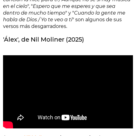
en el cielo
", "
Espero que me esperes y que sea
dentro de mucho tiempo
" y "
Cuando la gente me
habla de Dios / Yo te veo a ti
" son algunos de sus
versos más desgarradores.
'Álex', de Nil Moliner (2025)