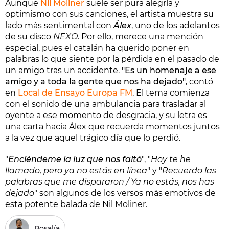
Aunque
Nil Moliner
suele ser pura alegría y
optimismo con sus canciones, el artista muestra su
lado más sentimental con
Álex
, uno de los adelantos
de su disco
NEXO
. Por ello, merece una mención
especial, pues el catalán ha querido poner en
palabras lo que siente por la pérdida en el pasado de
un amigo tras un accidente.
"Es un homenaje a ese
amigo y a toda la gente que nos ha dejado"
, contó
en
Local de Ensayo Europa FM
. El tema comienza
con el sonido de una ambulancia para trasladar al
oyente a ese momento de desgracia, y su letra es
una carta hacia Álex que recuerda momentos juntos
a la vez que aquel trágico día que lo perdió.
"
Enciéndeme la luz que nos faltó
", "
Hoy te he
llamado, pero ya no estás en línea
" y "
Recuerdo las
palabras que me dispararon / Ya no estás, nos has
dejado
" son algunos de los versos más emotivos de
esta potente balada de Nil Moliner.
Rosalía