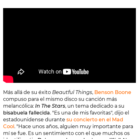
Más allá de su éxito
Beautful Things
,
Benson Boone
compuso para el mismo disco su canción más
melancólica:
In The Stars
, un tema dedicado a su
bisabuela fallecida
. "Es una de mis favoritas", dijo el
estadounidense durante
su concierto en el Mad
Cool
. "Hace unos años, alguien muy importante para
mí se fue. Es un sentimiento con el que muchos os