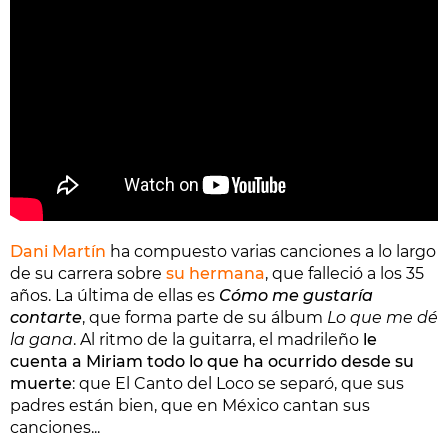
Dani Martín
ha compuesto varias canciones a lo largo
de su carrera sobre
su hermana
, que falleció a los 35
años. La última de ellas es
Cómo me gustaría
contarte
, que forma parte de su álbum
Lo que me dé
la gana
. Al ritmo de la guitarra, el madrileño
le
cuenta a Miriam todo lo que ha ocurrido desde su
muerte
: que El Canto del Loco se separó, que sus
padres están bien, que en México cantan sus
canciones...