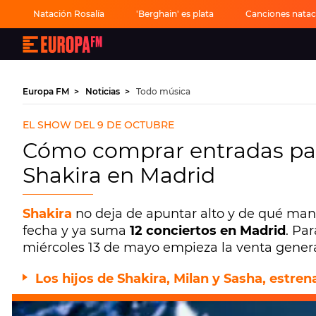
Natación Rosalía
'Berghain' es plata
Canciones nataci
Europa
FM
-
La
mejor
Europa FM
Noticias
Todo música
música,
virales,
celebrities
EL SHOW DEL 9 DE OCTUBRE
y
estilo
Cómo comprar entradas para
de
vida
Shakira en Madrid
|
Europa
FM
Shakira
no deja de apuntar alto y de qué man
fecha y ya suma
12 conciertos en Madrid
. Pa
miércoles 13 de mayo empieza la venta general
Los hijos de Shakira, Milan y Sasha, estre