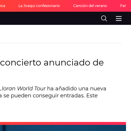
ica
La Joaqui confesionario
Canción del verano
Feria
 concierto anunciado de
Lloran World Tour
ha añadido una nueva
ía se pueden conseguir entradas. Este