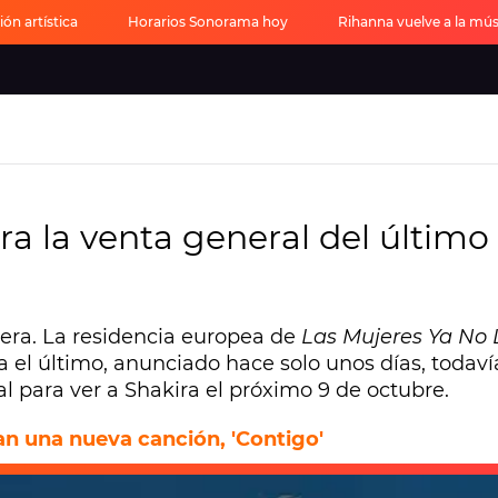
ón artística
Horarios Sonorama hoy
Rihanna vuelve a la mús
 la venta general del último
era. La residencia europea de
Las Mujeres Ya No 
ra el último, anunciado hace solo unos días, todav
 para ver a Shakira el próximo 9 de octubre.
nan una nueva canción, 'Contigo'