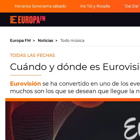
Horarios Sonorama sábado
Iris Tió y Rosalía
'Dai Dai
Europa
FM
-
La
mejor
Europa FM
Noticias
Todo música
música,
virales,
celebrities
TODAS LAS FECHAS
y
estilo
Cuándo y dónde es Eurovis
de
vida
|
Europa
Eurovisión
se ha convertido en uno de los ev
FM
muchos son los que se desean que llegue la n