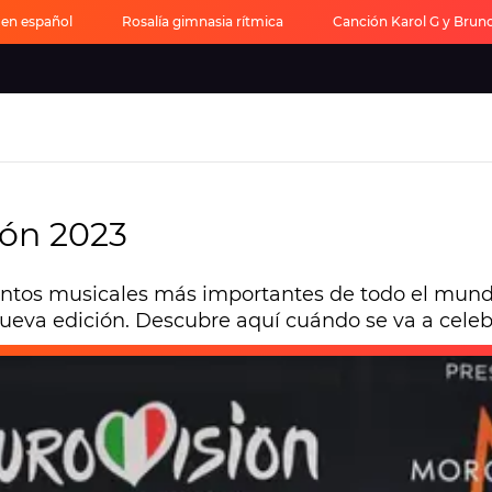
' en español
Rosalía gimnasia rítmica
Canción Karol G y Brun
ión 2023
entos musicales más importantes de todo el mundo
ueva edición. Descubre aquí cuándo se va a celeb