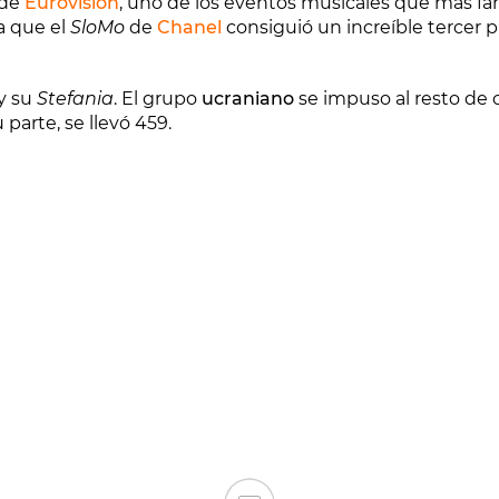
 de
Eurovisión
, uno de los eventos musicales que más f
a que el
SloMo
de
Chanel
consiguió un increíble tercer 
y su
Stefania
. El grupo
ucraniano
se impuso al resto de
parte, se llevó 459.