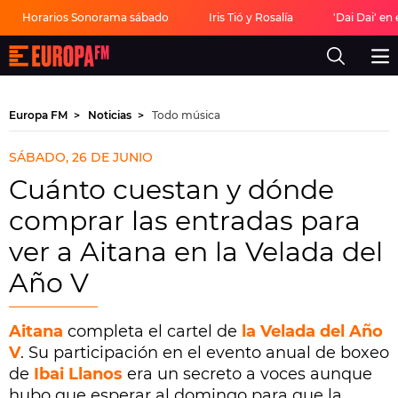
Horarios Sonorama sábado
Iris Tió y Rosalía
'Dai Dai' en
Europa
FM
-
La
mejor
Europa FM
Noticias
Todo música
música,
virales,
celebrities
SÁBADO, 26 DE JUNIO
y
estilo
Cuánto cuestan y dónde
de
vida
comprar las entradas para
|
Europa
ver a Aitana en la Velada del
FM
Año V
Aitana
completa el cartel de
la Velada del Año
V
. Su participación en el evento anual de boxeo
de
Ibai Llanos
era un secreto a voces aunque
hubo que esperar al domingo para que la