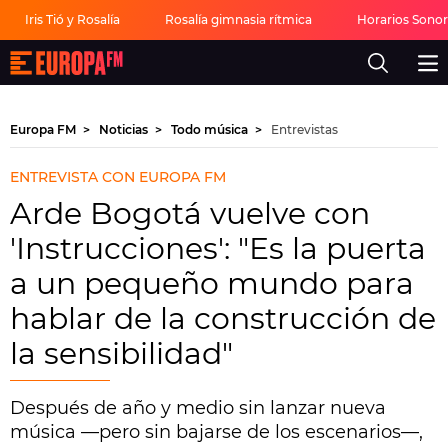
Iris Tió y Rosalía
Rosalía gimnasia rítmica
Horarios Sono
Europa
FM
-
La
mejor
Europa FM
Noticias
Todo música
Entrevistas
música,
virales,
celebrities
ENTREVISTA CON EUROPA FM
y
estilo
Arde Bogotá vuelve con
de
vida
'Instrucciones': "Es la puerta
|
Europa
a un pequeño mundo para
FM
hablar de la construcción de
la sensibilidad"
Después de año y medio sin lanzar nueva
música —pero sin bajarse de los escenarios—,