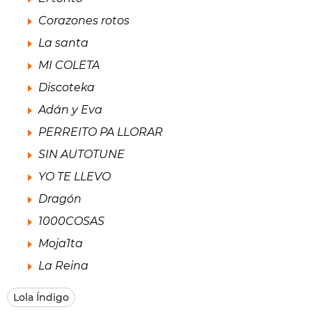
Corazones rotos
La santa
MI COLETA
Discoteka
Adán y Eva
PERREITO PA LLORAR
SIN AUTOTUNE
YO TE LLEVO
Dragón
1000COSAS
Moja1ta
La Reina
Lola Índigo