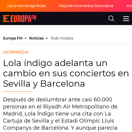
Leiva homenaje Robe
Mejores momentos Sonorama
Ar
Europa
FM
-
La
mejor
Europa FM
Noticias
Todo música
música,
virales,
celebrities
¡SORPRESA!
y
estilo
Lola índigo adelanta un
de
vida
cambio en sus conciertos en
|
Europa
Sevilla y Barcelona
FM
Después de deslumbrar ante casi 60.000
personas en el Riyadh Air Metropolitano de
Madrid, Lola Índigo tiene una cita con La
Cartuja de Sevilla y el Estadi Olímpic Lluís
Companys de Barcelona. Y aunque parecía