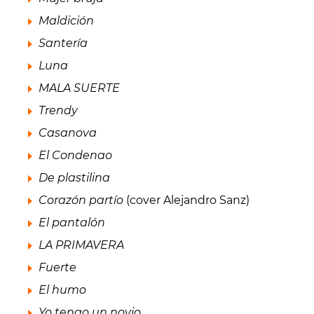
Maldición
Santería
Luna
MALA SUERTE
Trendy
Casanova
El Condenao
De plastilina
Corazón partío
(cover Alejandro Sanz)
El pantalón
LA PRIMAVERA
Fuerte
El humo
Yo tengo un novio