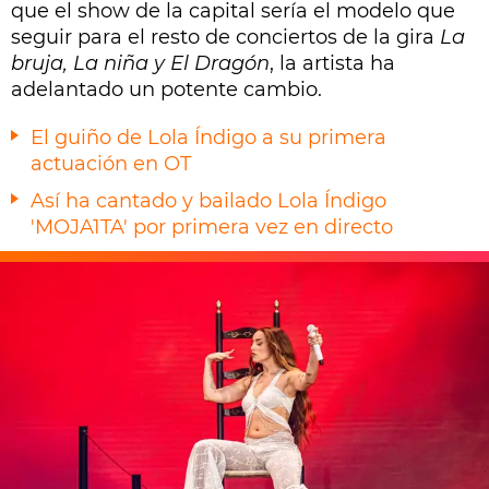
que el show de la capital sería el modelo que
seguir para el resto de conciertos de la gira
La
bruja, La niña y El Dragón
, la artista ha
adelantado un potente cambio.
El guiño de Lola Índigo a su primera
actuación en OT
Así ha cantado y bailado Lola Índigo
'MOJA1TA' por primera vez en directo