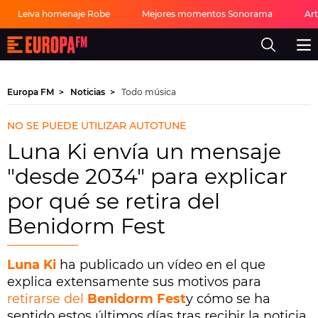
Leiva homenaje Robe
Mejores momentos Sonorama
Ar
Europa
FM
-
La
mejor
Europa FM
Noticias
Todo música
música,
virales,
celebrities
NO SE PUEDE UTILIZAR AUTOTUNE
y
estilo
Luna Ki envía un mensaje
de
vida
"desde 2034" para explicar
|
Europa
por qué se retira del
FM
Benidorm Fest
Luna Ki
ha publicado un vídeo en el que
explica extensamente sus motivos para
retirarse del
Benidorm Fest
y cómo se ha
sentido estos últimos días tras recibir la noticia