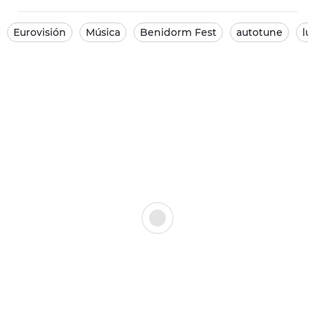
Eurovisión
Música
Benidorm Fest
autotune
lu