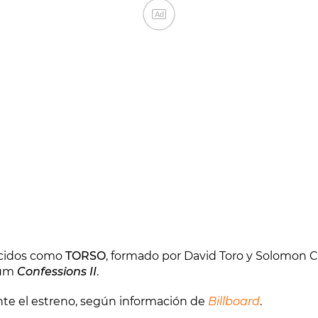
Ad
nocidos como
TORSO
, formado por David Toro y Solomon C
bum
Confessions II
.
ante el estreno, según información de
Billboard
.