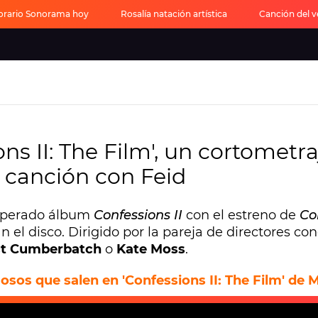
orario Sonorama hoy
Rosalía natación artística
Canción del 
s II: The Film', un cortometra
u canción con Feid
esperado álbum
Confessions II
con el estreno de
Co
el disco. Dirigido por la pareja de directores co
ct Cumberbatch
o
Kate Moss
.
osos que salen en 'Confessions II: The Film' de