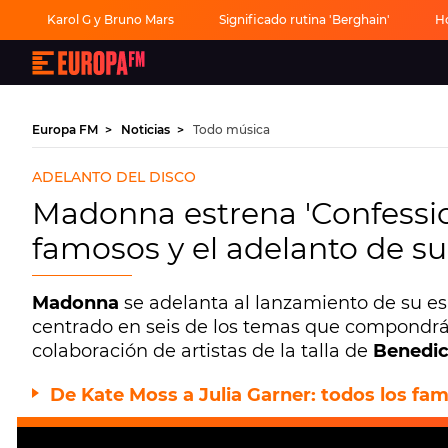
Karol G y Bruno Mars
Significado rutina 'Berghain'
H
Europa
FM
-
La
mejor
Europa FM
Noticias
Todo música
música,
virales,
celebrities
ADELANTO DEL DISCO
y
estilo
Madonna estrena 'Confession
de
vida
famosos y el adelanto de s
|
Europa
FM
Madonna
se adelanta al lanzamiento de su 
centrado en seis de los temas que compondrán 
colaboración de artistas de la talla de
Benedi
De Kate Moss a Julia Garner: todos los fam