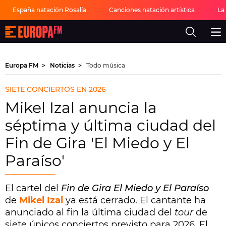
España natación Rosalía
Canciones natación artística
La
Europa
FM
-
La
mejor
Europa FM
Noticias
Todo música
música,
virales,
celebrities
SIETE CONCIERTOS EN 2026
y
estilo
Mikel Izal anuncia la
de
vida
séptima y última ciudad del
|
Europa
Fin de Gira 'El Miedo y El
FM
Paraíso'
El cartel del
Fin de Gira El Miedo y El Paraíso
de
Mikel Izal
ya está cerrado. El cantante ha
anunciado al fin la última ciudad del
tour
de
siete únicos conciertos previsto para 2026. El