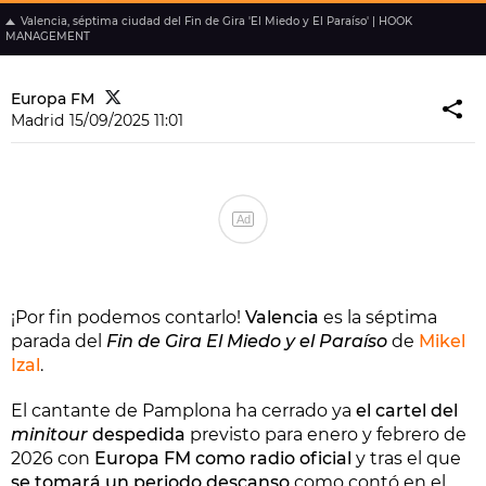
Valencia, séptima ciudad del Fin de Gira 'El Miedo y El Paraíso' | HOOK
MANAGEMENT
Europa FM
Madrid
15/09/2025 11:01
Ad
¡Por fin podemos contarlo!
Valencia
es la séptima
parada del
Fin de Gira El Miedo y el Paraíso
de
Mikel
Izal
.
El cantante de Pamplona ha cerrado ya
el cartel del
minitour
despedida
previsto para enero y febrero de
2026 con
Europa FM como radio oficial
y tras el que
se tomará un periodo descanso
como contó en el