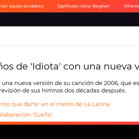
hain' equipo acrobático
Significado rutina 'Berghain'
Rihanna
os de 'Idiota' con una nueva 
 una nueva versión de su canción de 2006, que es
a revisión de sus himnos dos décadas después.
to que darte' en el metro de La Latina
olaboración 'Sueño'