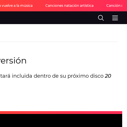
 vuelve a la música
Canciones natación artística
Canción del
versión
tará incluida dentro de su próximo disco
20