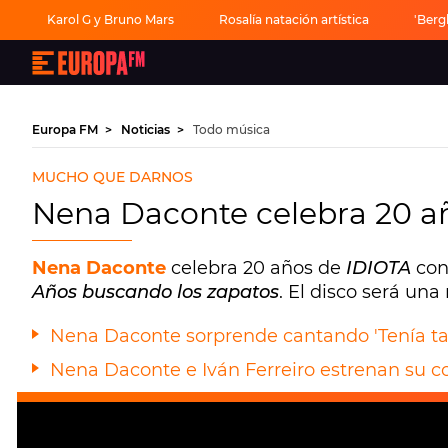
Karol G y Bruno Mars
Rosalía natación artística
'Berg
Europa
FM
-
La
mejor
Europa FM
Noticias
Todo música
música,
virales,
celebrities
MUCHO QUE DARNOS
y
estilo
Nena Daconte celebra 20 añ
de
vida
|
Europa
Nena Daconte
celebra 20 años de
IDIOTA
con
FM
Años buscando los zapatos
. El disco será un
Nena Daconte sorprende cantando 'Tenía tan
Nena Daconte e Iván Ferreiro estrenan su c