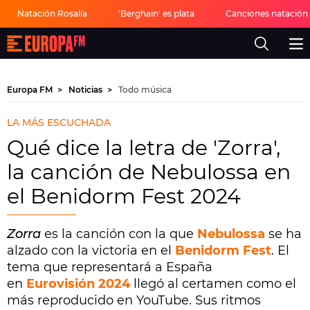
Natación Rosalía
'Berghain' es plata
Canciones natación a
Europa
FM
-
La
mejor
Europa FM
Noticias
Todo música
música,
virales,
celebrities
LA MÁS ESCUCHADA
y
estilo
Qué dice la letra de 'Zorra',
de
vida
la canción de Nebulossa en
|
Europa
el Benidorm Fest 2024
FM
Zorra
es la canción con la que
Nebulossa
se ha
alzado con la victoria en el
Benidorm Fest
. El
tema que representará a España
en
Eurovisión 2024
llegó al certamen como el
más reproducido en YouTube. Sus ritmos