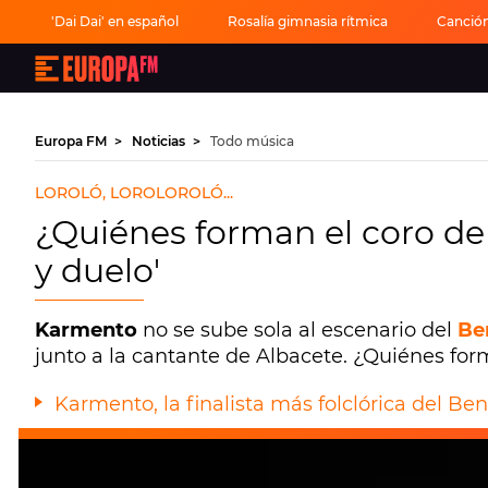
'Dai Dai' en español
Rosalía gimnasia rítmica
Canción
Europa
FM
-
La
mejor
Europa FM
Noticias
Todo música
música,
virales,
celebrities
LOROLÓ, LOROLOROLÓ...
y
estilo
¿Quiénes forman el coro d
de
vida
y duelo'
|
Europa
FM
Karmento
no se sube sola al escenario del
Be
junto a la cantante de Albacete. ¿Quiénes form
Karmento, la finalista más folclórica del B