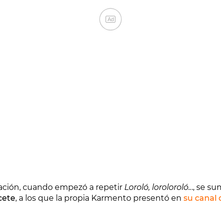
Ad
tuación, cuando empezó a repetir
Loroló, loroloroló..
., se s
cete
, a los que la propia Karmento presentó en
su canal