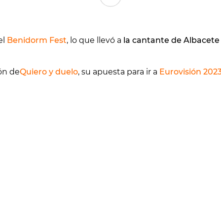
el
Benidorm Fest
, lo que llevó a
la cantante de Albacete
ón de
Quiero y duelo
, su apuesta para ir a
Eurovisión 202