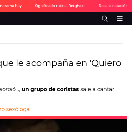
onorama hoy
Significado rutina 'Berghain'
Rosalía natación ar
que le acompaña en 'Quiero
loroló...
,
un grupo de coristas
sale a cantar
omo sexóloga