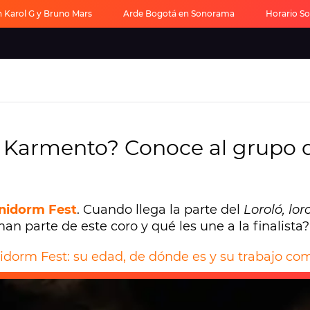
 Karol G y Bruno Mars
Arde Bogotá en Sonorama
Horario S
e Karmento? Conoce al grupo 
nidorm Fest
. Cuando llega la parte del
Loroló, loro
an parte de este coro y qué les une a la finalista?
enidorm Fest: su edad, de dónde es y su trabajo c