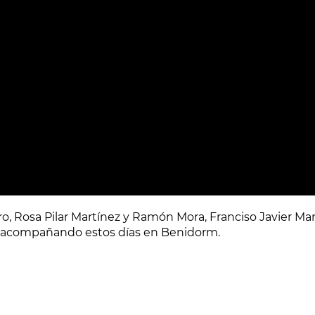
, Rosa Pilar Martínez y Ramón Mora, Franciso Javier Mar
o acompañando estos días en Benidorm.