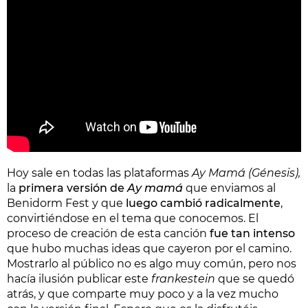
Hoy sale en todas las plataformas
Ay Mamá (Génesis),
la
primera versión de
Ay mamá
que enviamos al
Benidorm Fest y que
luego cambió radicalmente
,
convirtiéndose en el tema que conocemos. El
proceso de creación de esta canción
fue tan intenso
que hubo muchas ideas que cayeron por el camino.
Mostrarlo al público no es algo muy común, pero nos
hacía ilusión publicar este
frankestein
que se quedó
atrás, y que comparte muy poco y a la vez mucho