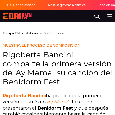
'Dai Dai' en español
Rosalía gimnasia rítmica
Canción Ka
Europa
FM
-
La
mejor
Europa FM
Noticias
Todo música
música,
virales,
celebrities
MUESTRA EL PROCESO DE COMPOSICIÓN
y
estilo
Rigoberta Bandini
de
vida
comparte la primera versión
|
Europa
de 'Ay Mamá', su canción del
FM
Benidorm Fest
Rigoberta Bandini
ha publicado la primera
versión de su éxito
Ay Mamá
, tal como la
presentaron al
Benidorm Fest
y que después
cambió considerablemente hasta la canción