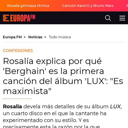
Rosalía gimnasia rítmica
Canción Karol G y Bruno Mars
Europa
FM
-
La
mejor
Europa FM
Noticias
Todo música
música,
virales,
celebrities
CONFESIONES
y
estilo
Rosalía explica por qué
de
vida
'Berghain' es la primera
|
Europa
canción del álbum 'LUX': "Es
FM
maximista"
Rosalía
devela más detalles de su álbum
LUX
,
un cuarto disco en el que la cantante ha
experimentado con su estilo. Y es
precisamente esta la razón por la que