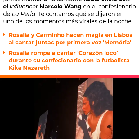
el
influencer
Marcelo Wang
en el confesionario
de
La Perla
. Te contamos qué se dijeron en
uno de los momentos más virales de la noche.
Rosalía y Carminho hacen magia en Lisboa
al cantar juntas por primera vez 'Memória'
Rosalía rompe a cantar 'Corazón loco'
durante su confesionario con la futbolista
Kika Nazareth