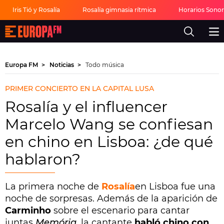
Iris Tió y Rosalía
Rosalía gimnasia rítmica
Horarios Sono
Europa
FM
-
La
mejor
Europa FM
Noticias
Todo música
música,
virales,
celebrities
PRIMER CONCIERTO EN LA CAPITAL LUSA
y
estilo
Rosalía y el influencer
de
vida
Marcelo Wang se confiesan
|
Europa
en chino en Lisboa: ¿de qué
FM
hablaron?
La primera noche de
Rosalía
en Lisboa fue una
noche de sorpresas. Además de la aparición de
Carminho
sobre el escenario para cantar
juntas
Memória
, la cantante
habló chino con