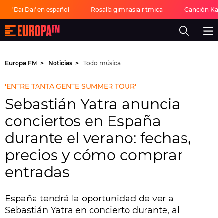
'Dai Dai' en español
Rosalía gimnasia rítmica
Canción Ka
Europa
FM
-
La
mejor
Europa FM
Noticias
Todo música
música,
virales,
celebrities
'ENTRE TANTA GENTE SUMMER TOUR'
y
estilo
Sebastián Yatra anuncia
de
vida
conciertos en España
|
Europa
durante el verano: fechas,
FM
precios y cómo comprar
entradas
España tendrá la oportunidad de ver a
Sebastián Yatra en concierto durante, al