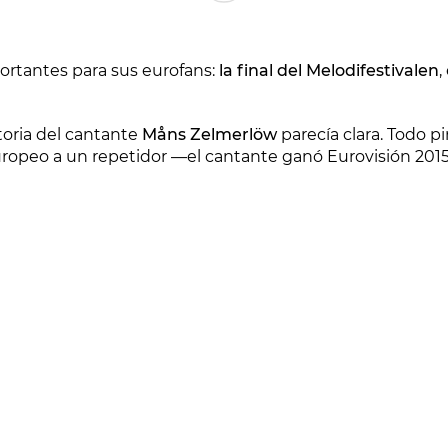
ortantes para sus eurofans:
la final del Melodifestivalen
,
toria del cantante
Måns Zelmerlöw
parecía clara. Todo p
europeo a un repetidor —el cantante ganó Eurovisión 201