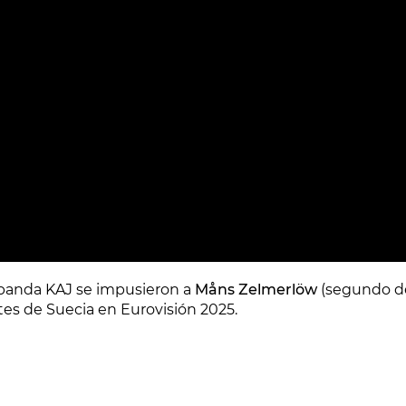
 banda KAJ se impusieron a
Måns Zelmerlöw
(segundo de
s de Suecia en Eurovisión 2025.