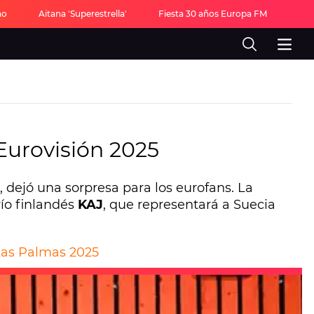
no
Aitana 'Superestrella'
Fiesta 30 años Europa FM
Eurovisión 2025
, dejó una sorpresa para los eurofans. La
río finlandés
KAJ
, que representará a Suecia
 Las Palmas 2025