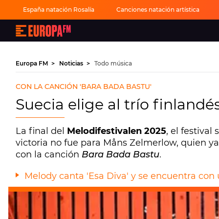
España natación Rosalía
Canciones natación artística
Europa
FM
-
La
mejor
Europa FM
Noticias
Todo música
música,
virales,
celebrities
CON LA CANCIÓN 'BARA BADA BASTU'
y
estilo
Suecia elige al trío finlan
de
vida
|
Europa
La final del
Melodifestivalen 2025
, el festiva
FM
victoria no fue para Måns Zelmerlow, quien ya
con la canción
Bara Bada Bastu
.
Melody canta 'Esa Diva' y se encuentra con