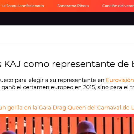
La Joaqui confesionario
Sonorama Ribera
Canción del vera
dés KAJ como representante de 
l sueco para elegir a su representante en
Eurovisión
 ganó el certamen europeo en 2015, sino para el t
 un gorila en la Gala Drag Queen del Carnaval de