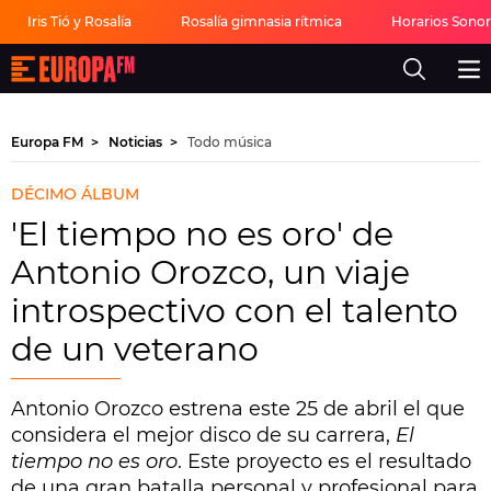
Iris Tió y Rosalía
Rosalía gimnasia rítmica
Horarios Sono
Europa
FM
-
La
mejor
Europa FM
Noticias
Todo música
música,
virales,
celebrities
DÉCIMO ÁLBUM
y
estilo
'El tiempo no es oro' de
de
vida
Antonio Orozco, un viaje
|
Europa
introspectivo con el talento
FM
de un veterano
Antonio Orozco estrena este 25 de abril el que
considera el mejor disco de su carrera,
El
tiempo no es oro
. Este proyecto es el resultado
de una gran batalla personal y profesional para