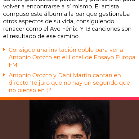
volver a encontrarse a sí mismo. El artista
compuso este álbum a la par que gestionaba
otros aspectos de su vida, consiguiendo
renacer como el Ave Fénix. Y 13 canciones son
el resultado de ese camino.
Consigue una invitación doble para ver a
Antonio Orozco en el Local de Ensayo Europa
FM
Antonio Orozco y Dani Martín cantan en
directo 'Te juro que no hay un segundo que
no pienso en ti'