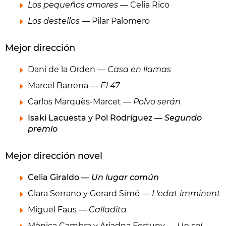
Los pequeños amores
— Celia Rico
Los destellos
— Pilar Palomero
Mejor dirección
Dani de la Orden —
Casa en llamas
Marcel Barrena —
El 47
Carlos Marquès-Marcet —
Polvo serán
Isaki Lacuesta y Pol Rodríguez —
Segundo
premio
Mejor dirección novel
Celia Giraldo —
Un lugar común
Clara Serrano y Gerard Simó —
L'edat imminent
Miguel Faus —
Calladita
Mònica Cambra y Ariadna Fortuny —
Un sol