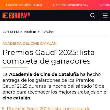
España natación Rosalía
Horarios Sonorama hoy
Cancion
Europa
FM
-
La
mejor
Europa FM
Noticias
TV/Cine
música,
virales,
celebrities
ACADEMIA DEL CINE CATALÁN
y
estilo
Premios Gaudí 2025: lista
de
vida
completa de ganadores
|
Europa
FM
La
Academia de Cine de Cataluña
ha hecho
entrega de los galardones de los Premios
Gaudí 2025 durante la noche del sábado 18 de
enero para reconocer los mejores trabajos en el
cine catalán
.
Premios Feroz 2025: lista completa de