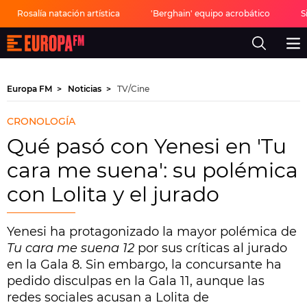
Rosalía natación artística
'Berghain' equipo acrobático
S
Europa
FM
-
La
mejor
Europa FM
Noticias
TV/Cine
música,
virales,
celebrities
CRONOLOGÍA
y
estilo
Qué pasó con Yenesi en 'Tu
de
vida
cara me suena': su polémica
|
Europa
con Lolita y el jurado
FM
Yenesi ha protagonizado la mayor polémica de
Tu cara me suena 12
por sus críticas al jurado
en la Gala 8. Sin embargo, la concursante ha
pedido disculpas en la Gala 11, aunque las
redes sociales acusan a Lolita de