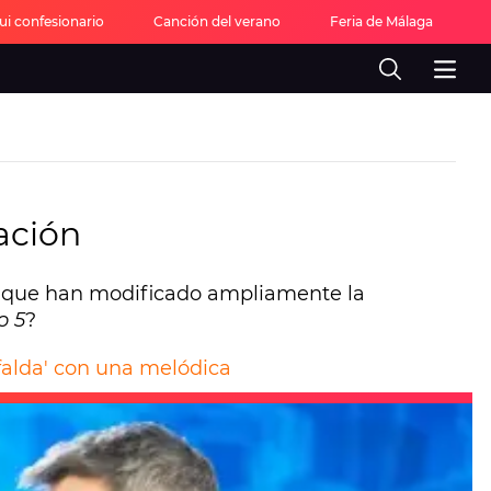
ui confesionario
Canción del verano
Feria de Málaga
F
cación
s que han modificado ampliamente la
o 5
?
 falda' con una melódica