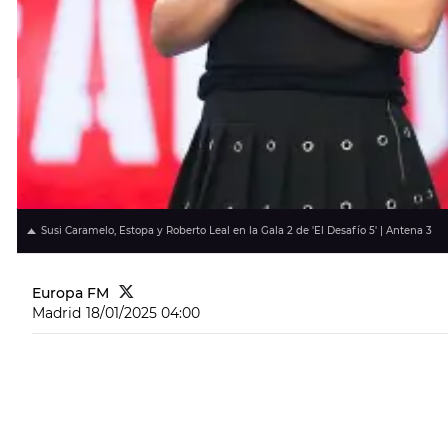
Susi Caramelo, Estopa y Roberto Leal en la Gala 2 de 'El Desafío 5' | Antena 3
Europa FM
Madrid
18/01/2025 04:00