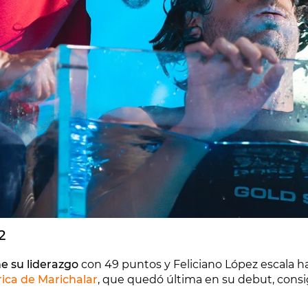
2
 su liderazgo
con 49 puntos y Feliciano López escala h
rica de Marichalar
, que quedó última en su debut, consig