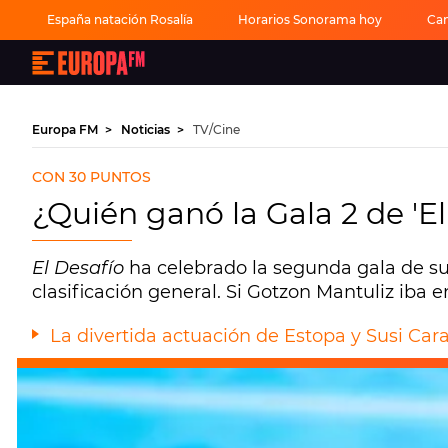
España natación Rosalía
Horarios Sonorama hoy
Can
Europa
FM
-
La
mejor
Europa FM
Noticias
TV/Cine
música,
virales,
celebrities
CON 30 PUNTOS
y
estilo
¿Quién ganó la Gala 2 de 'El 
de
vida
|
Europa
El Desafío
ha celebrado la segunda gala de s
FM
clasificación general. Si Gotzon Mantuliz iba 
La divertida actuación de Estopa y Susi Cara