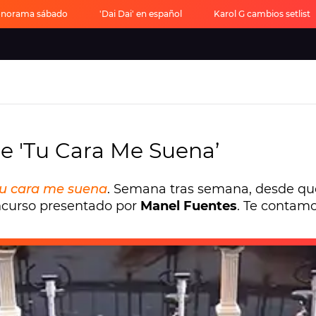
onorama sábado
'Dai Dai' en español
Karol G cambios setlist
de 'Tu Cara Me Suena’
u cara me suena
. Semana tras semana, desde qu
oncurso presentado por
Manel Fuentes
. Te contamo