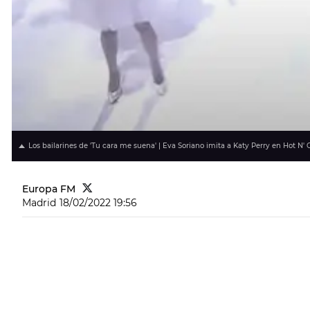
Los bailarines de 'Tu cara me suena' | Eva Soriano imita a Katy Perry en Hot N' 
Europa FM
Madrid
18/02/2022 19:56