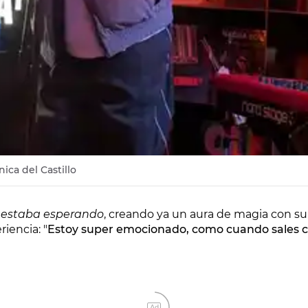
ica del Castillo
 estaba esperando
, creando ya un aura de magia con su v
iencia: "
Estoy super emocionado, como cuando sales co
Ad