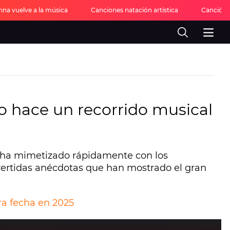
nna vuelve a la música
Canciones natación artística
Canción 
o hace un recorrido musical
se ha mimetizado rápidamente con los
divertidas anécdotas que han mostrado el gran
ra fecha en 2025