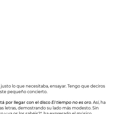
 justo lo que necesitaba, ensayar. Tengo que deciros
 este pequeño concierto.
tá por llegar con el disco
El tiempo no es oro
.
Así, ha
las letras, demostrando su lado más modesto. Sin
o y ya os los sabéis?", ha expresado el músico,