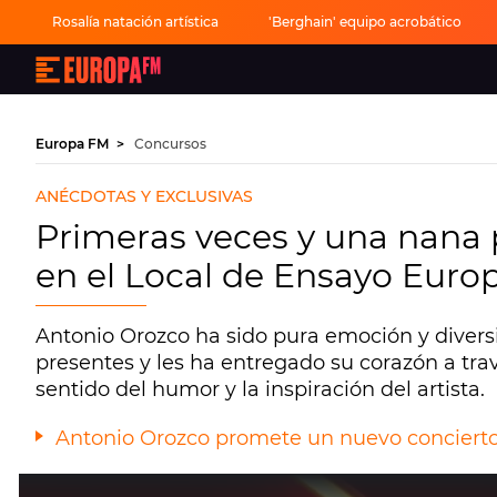
Rosalía natación artística
'Berghain' equipo acrobático
Europa
FM
-
La
mejor
Europa FM
Concursos
música,
virales,
celebrities
ANÉCDOTAS Y EXCLUSIVAS
y
estilo
Primeras veces y una nana 
de
vida
en el Local de Ensayo Euro
|
Europa
FM
Antonio Orozco ha sido pura emoción y divers
presentes y les ha entregado su corazón a tra
sentido del humor y la inspiración del artista.
Antonio Orozco promete un nuevo concierto 