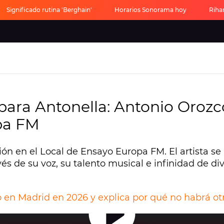
Significado rutina 'Berghain'
Horarios Sonorama hoy
Riha
para Antonella: Antonio Orozc
pa FM
ión en el Local de Ensayo Europa FM. El artista 
vés de su voz, su talento musical e infinidad de 
en Madrid en 2026 y explica por qué no habrá ot